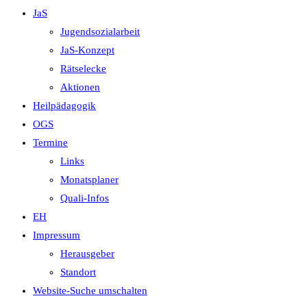
JaS
Jugendsozialarbeit
JaS-Konzept
Rätselecke
Aktionen
Heilpädagogik
OGS
Termine
Links
Monatsplaner
Quali-Infos
EH
Impressum
Herausgeber
Standort
Website-Suche umschalten