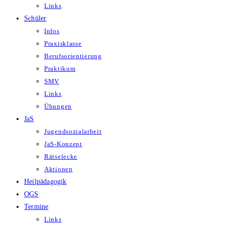
Links
Schüler
Infos
Praxisklasse
Berufsorientierung
Praktikum
SMV
Links
Übungen
JaS
Jugendsozialarbeit
JaS-Konzept
Rätselecke
Aktionen
Heilpädagogik
OGS
Termine
Links