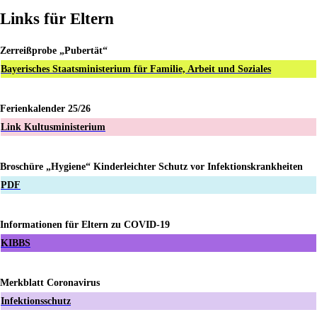
Website
Links für Eltern
durchsuchen
Zerreißprobe „Pubertät“
Bayerisches Staatsministerium für Familie, Arbeit und Soziales
Ferienkalender 25/26
Link Kultusministerium
Broschüre „Hygiene“ Kinderleichter Schutz vor Infektionskrankheiten
PDF
Informationen für Eltern zu COVID-19
KIBBS
Merkblatt Coronavirus
Infektionsschutz