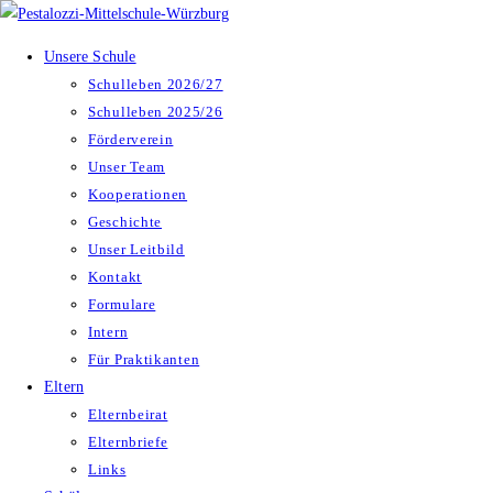
Zum
Inhalt
Unsere Schule
springen
Schulleben 2026/27
Schulleben 2025/26
Förderverein
Unser Team
Kooperationen
Geschichte
Unser Leitbild
Kontakt
Formulare
Intern
Für Praktikanten
Eltern
Elternbeirat
Elternbriefe
Links