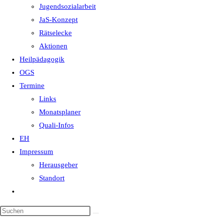
Jugendsozialarbeit
JaS-Konzept
Rätselecke
Aktionen
Heilpädagogik
OGS
Termine
Links
Monatsplaner
Quali-Infos
EH
Impressum
Herausgeber
Standort
Website-
Suche
Diese
umschalten