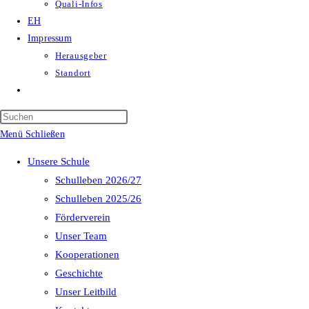
Quali-Infos
EH
Impressum
Herausgeber
Standort
Website-
Suche
Press
umschalten
Escape
Menü
Schließen
to
Unsere Schule
close
Schulleben 2026/27
the
Schulleben 2025/26
search
Förderverein
panel.
Unser Team
Kooperationen
Geschichte
Unser Leitbild