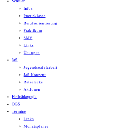
Schüler
Infos
Praxisklasse
Berufsorientierung
Praktikum
SMV
Links
Übungen
JaS
Jugendsozialarbeit
JaS-Konzept
Rätselecke
Aktionen
Heilpädagogik
OGS
Termine
Links
Monatsplaner