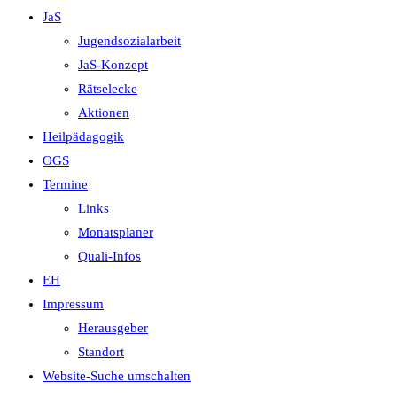
JaS
Jugendsozialarbeit
JaS-Konzept
Rätselecke
Aktionen
Heilpädagogik
OGS
Termine
Links
Monatsplaner
Quali-Infos
EH
Impressum
Herausgeber
Standort
Website-Suche umschalten