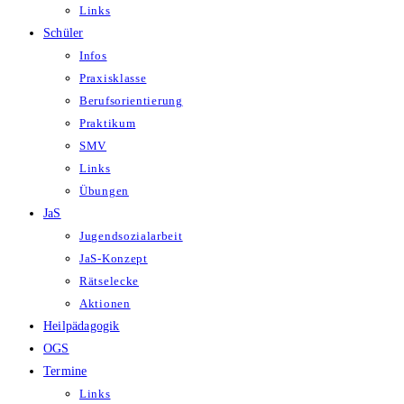
Links
Schüler
Infos
Praxisklasse
Berufsorientierung
Praktikum
SMV
Links
Übungen
JaS
Jugendsozialarbeit
JaS-Konzept
Rätselecke
Aktionen
Heilpädagogik
OGS
Termine
Links