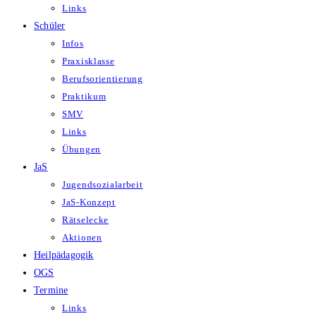
Links
Schüler
Infos
Praxisklasse
Berufsorientierung
Praktikum
SMV
Links
Übungen
JaS
Jugendsozialarbeit
JaS-Konzept
Rätselecke
Aktionen
Heilpädagogik
OGS
Termine
Links