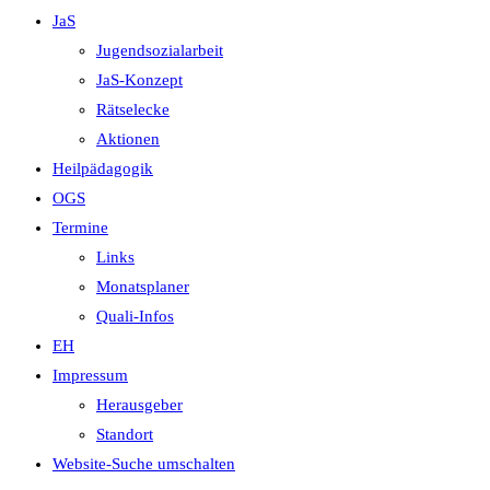
JaS
Jugendsozialarbeit
JaS-Konzept
Rätselecke
Aktionen
Heilpädagogik
OGS
Termine
Links
Monatsplaner
Quali-Infos
EH
Impressum
Herausgeber
Standort
Website-Suche umschalten