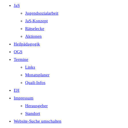
JaS
Jugendsozialarbeit
JaS-Konzept
Rätselecke
Aktionen
Heilpädagogik
OGS
Termine
Links
Monatsplaner
Quali-Infos
EH
Impressum
Herausgeber
Standort
Website-Suche umschalten