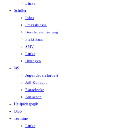
Links
Schüler
Infos
Praxisklasse
Berufsorientierung
Praktikum
SMV
Links
Übungen
JaS
Jugendsozialarbeit
JaS-Konzept
Rätselecke
Aktionen
Heilpädagogik
OGS
Termine
Links