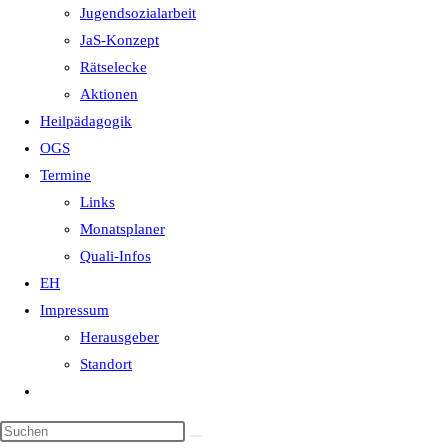
Jugendsozialarbeit
JaS-Konzept
Rätselecke
Aktionen
Heilpädagogik
OGS
Termine
Links
Monatsplaner
Quali-Infos
EH
Impressum
Herausgeber
Standort
Website-
Suche
Diese
umschalten