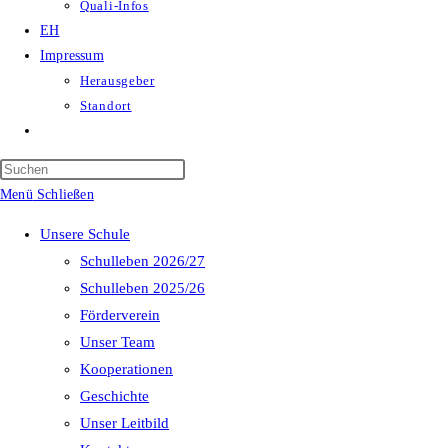
Quali-Infos
EH
Impressum
Herausgeber
Standort
Website-
Suche
Press
umschalten
Escape
Menü
Schließen
to
Unsere Schule
close
Schulleben 2026/27
the
Schulleben 2025/26
search
Förderverein
panel.
Unser Team
Kooperationen
Geschichte
Unser Leitbild