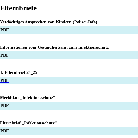
Website
Elternbriefe
durchsuchen
Verdächtiges Ansprechen von Kindern (Polizei-Info)
PDF
Informationen vom Gesundheitsamt zum Infektionsschutz
PDF
1. Elternbrief 24_25
PDF
Merkblatt „Infektionsschutz“
PDF
Elternbrief „Infektionsschutz“
PDF