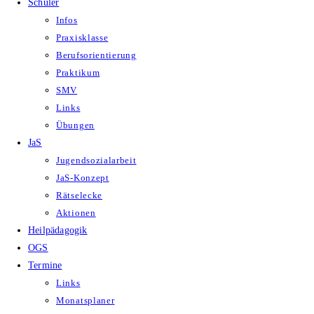
Schüler
Infos
Praxisklasse
Berufsorientierung
Praktikum
SMV
Links
Übungen
JaS
Jugendsozialarbeit
JaS-Konzept
Rätselecke
Aktionen
Heilpädagogik
OGS
Termine
Links
Monatsplaner