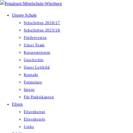
Zum
Inhalt
Unsere Schule
springen
Schulleben 2026/27
Schulleben 2025/26
Förderverein
Unser Team
Kooperationen
Geschichte
Unser Leitbild
Kontakt
Formulare
Intern
Für Praktikanten
Eltern
Elternbeirat
Elternbriefe
Links