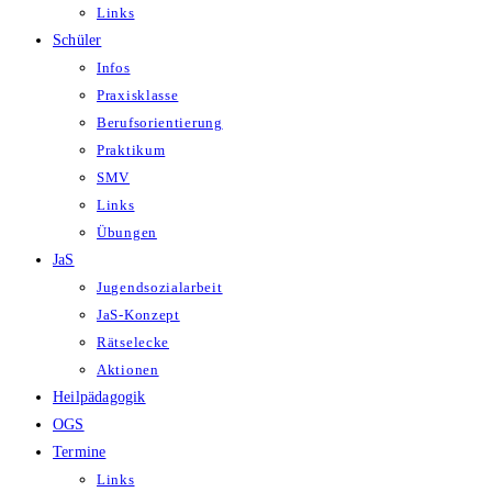
Links
Schüler
Infos
Praxisklasse
Berufsorientierung
Praktikum
SMV
Links
Übungen
JaS
Jugendsozialarbeit
JaS-Konzept
Rätselecke
Aktionen
Heilpädagogik
OGS
Termine
Links