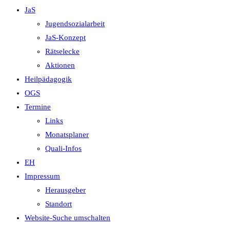
JaS
Jugendsozialarbeit
JaS-Konzept
Rätselecke
Aktionen
Heilpädagogik
OGS
Termine
Links
Monatsplaner
Quali-Infos
EH
Impressum
Herausgeber
Standort
Website-Suche umschalten