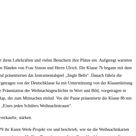
 ihren Lehrkräften und vielen Besuchern ihre Plätze ein. Aufgeregt warteten
 den Händen von Frau Simon und Herrn Ulrich. Die Klasse 7b begann mit dem
 präsentierten das Instrumentalspiel „Jingle Bells“. Danach führte die
rgetragen von der Deutschklasse 6a mit Unterstützung von der Klassenleitung
e Präsentation der Weihnachtsgeschichte in Wort und Bild, vorgetragen in
p, der zum Mitmachen einlud. Vor der Pause präsentierte die Klasse 8b mit
 „Eines jeden Schülers Weihnachtstraum“.
erkaufte, stärken.
P9 ihr Kunst-Werk-Projekt vor und beschrieb, wie sie die Weihnachtskarten