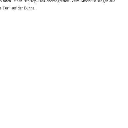
 to town“ einen HipHop-Tanz choreografiert. Zum Abschluss sangen alle
ie Tür“ auf der Bühne.