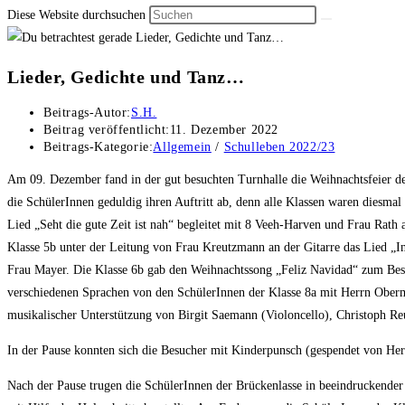
Diese Website durchsuchen
Lieder, Gedichte und Tanz…
Beitrags-Autor:
S.H.
Beitrag veröffentlicht:
11. Dezember 2022
Beitrags-Kategorie:
Allgemein
/
Schulleben 2022/23
Am 09. Dezember fand in der gut besuchten Turnhalle die Weihnachtsfeier der
die SchülerInnen geduldig ihren Auftritt ab, denn alle Klassen waren dies
Lied „Seht die gute Zeit ist nah“ begleitet mit 8 Veeh-Harven und Frau Rath 
Klasse 5b unter der Leitung von Frau Kreutzmann an der Gitarre das Lied „I
Frau Mayer. Die Klasse 6b gab den Weihnachtssong „Feliz Navidad“ zum Besten
verschiedenen Sprachen von den SchülerInnen der Klasse 8a mit Herrn Oberm
musikalischer Unterstützung von Birgit Saemann (Violoncello), Christoph R
In der Pause konnten sich die Besucher mit Kinderpunsch (gespendet von He
Nach der Pause trugen die SchülerInnen der Brückenlasse in beeindruckender 