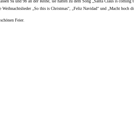
Klassen 9a und 9b an der Reihe, sie hatten zu dem Song „Santa Claus is coming
ie Weihnachtslieder „So this is Christmas“, „Feliz Navidad“ und „Macht hoch d
 schönen Feier.