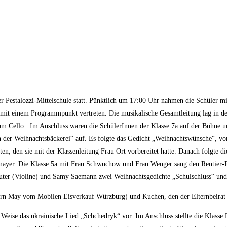
 Pestalozzi-Mittelschule statt. Pünktlich um 17:00 Uhr nahmen die Schüler mit
mal mit einem Programmpunkt vertreten. Die musikalische Gesamtleitung lag in
am Cello . Im Anschluss waren die SchülerInnen der Klasse 7a auf der Bühne und
n der Weihnachtsbäckerei“ auf. Es folgte das Gedicht „Weihnachtswünsche“, vo
, den sie mit der Klassenleitung Frau Ort vorbereitet hatte. Danach folgte di
ayer. Die Klasse 5a mit Frau Schwuchow und Frau Wenger sang den Rentier-Ra
euter (Violine) und Samy Saemann zwei Weihnachtsgedichte „Schulschluss“ und
rrn May vom Mobilen Eisverkauf Würzburg) und Kuchen, den der Elternbeirat v
Weise das ukrainische Lied „Schchedryk“ vor. Im Anschluss stellte die Klasse 