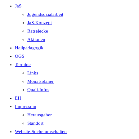
JaS
Jugendsozialarbeit
JaS-Konzept
Rätselecke
Aktionen
Heilpädagogik
OGS
Termine
Links
Monatsplaner
Quali-Infos
EH
Impressum
Herausgeber
Standort
Website-Suche umschalten