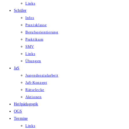
Links
Schüler
Infos
Praxisklasse
Berufsorientierung
Praktikum
SMV
Links
Übungen
JaS
Jugendsozialarbeit
JaS-Konzept
Rätselecke
Aktionen
Heilpädagogik
OGS
Termine
Links