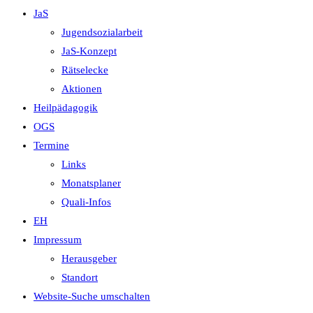
JaS
Jugendsozialarbeit
JaS-Konzept
Rätselecke
Aktionen
Heilpädagogik
OGS
Termine
Links
Monatsplaner
Quali-Infos
EH
Impressum
Herausgeber
Standort
Website-Suche umschalten