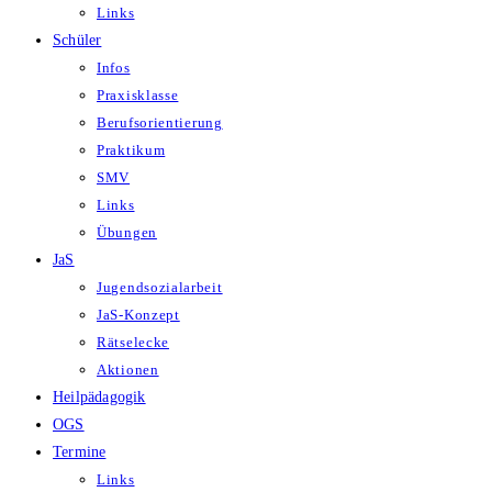
Links
Schüler
Infos
Praxisklasse
Berufsorientierung
Praktikum
SMV
Links
Übungen
JaS
Jugendsozialarbeit
JaS-Konzept
Rätselecke
Aktionen
Heilpädagogik
OGS
Termine
Links