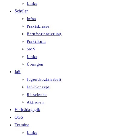
Links
Schüler
Infos
Praxisklasse
Berufsorientierung
Praktikum
SMV
Links
Übungen
JaS
Jugendsozialarbeit
JaS-Konzept
Rätselecke
Aktionen
Heilpädagogik
OGS
Termine
Links