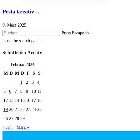
Pesta kreativ…
9. März 2025
Press Escape to
close the search panel.
Schulleben Archiv
Februar 2024
M
D
M
D
F
S
S
1
2
3
4
5
6
7
8
9
10
11
12
13
14
15
16
17
18
19
20
21
22
23
24
25
26
27
28
29
« Jan.
März »