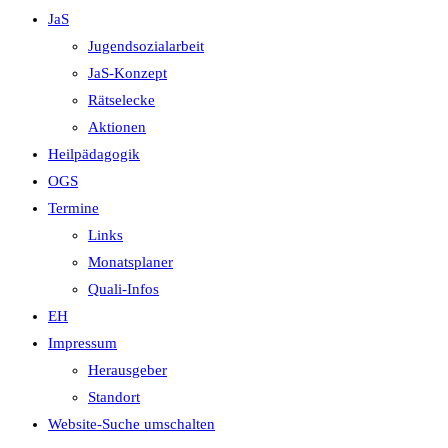
JaS
Jugendsozialarbeit
JaS-Konzept
Rätselecke
Aktionen
Heilpädagogik
OGS
Termine
Links
Monatsplaner
Quali-Infos
EH
Impressum
Herausgeber
Standort
Website-Suche umschalten