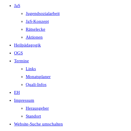
JaS
Jugendsozialarbeit
JaS-Konzept
Rätselecke
Aktionen
Heilpädagogik
OGS
Termine
Links
Monatsplaner
Quali-Infos
EH
Impressum
Herausgeber
Standort
Website-Suche umschalten