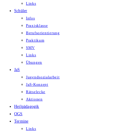
Links
Schüler
Infos
Praxisklasse
Berufsorientierung
Praktikum
SMV
Links
Übungen
JaS
Jugendsozialarbeit
JaS-Konzept
Rätselecke
Aktionen
Heilpädagogik
OGS
Termine
Links