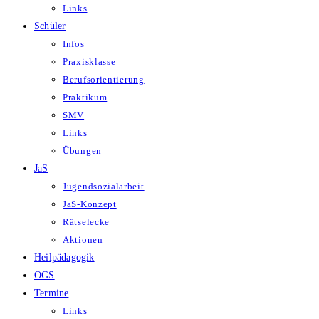
Links
Schüler
Infos
Praxisklasse
Berufsorientierung
Praktikum
SMV
Links
Übungen
JaS
Jugendsozialarbeit
JaS-Konzept
Rätselecke
Aktionen
Heilpädagogik
OGS
Termine
Links