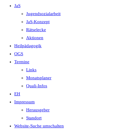
JaS
Jugendsozialarbeit
JaS-Konzept
Rätselecke
Aktionen
Heilpädagogik
OGS
Termine
Links
Monatsplaner
Quali-Infos
EH
Impressum
Herausgeber
Standort
Website-Suche umschalten