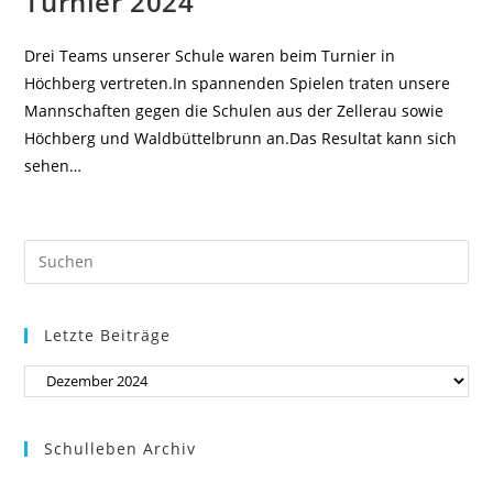
Turnier 2024
Drei Teams unserer Schule waren beim Turnier in
Höchberg vertreten.In spannenden Spielen traten unsere
Mannschaften gegen die Schulen aus der Zellerau sowie
Höchberg und Waldbüttelbrunn an.Das Resultat kann sich
sehen…
Pre
Es
to
Letzte Beiträge
clo
the
Letzte
sea
Beiträge
pan
Schulleben Archiv