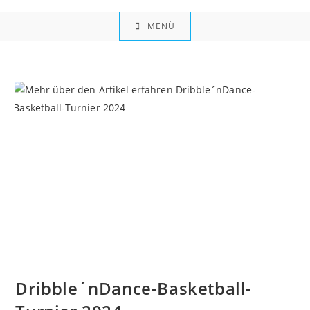
Zum
Inhalt
MENÜ
springen
Dribble´nDance-Basketball-