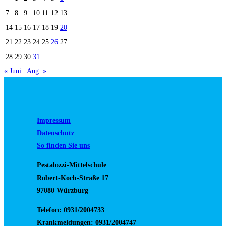
7
8
9
10
11
12
13
14
15
16
17
18
19
20
21
22
23
24
25
26
27
28
29
30
31
« Juni
Aug. »
Impressum
Datenschutz
So finden Sie uns
Pestalozzi-Mittelschule
Robert-Koch-Straße 17
97080 Würzburg
Telefon: 0931/2004733
Krankmeldungen: 0931/2004747