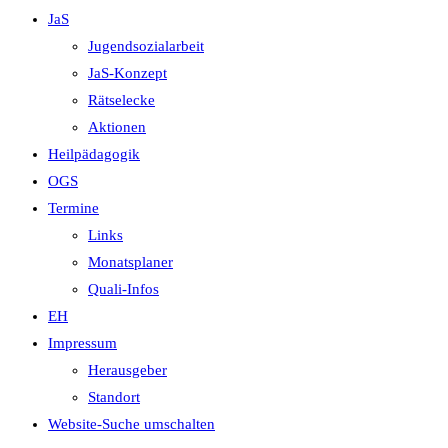
JaS
Jugendsozialarbeit
JaS-Konzept
Rätselecke
Aktionen
Heilpädagogik
OGS
Termine
Links
Monatsplaner
Quali-Infos
EH
Impressum
Herausgeber
Standort
Website-Suche umschalten