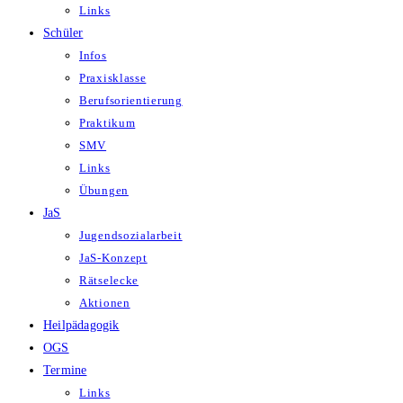
Links
Schüler
Infos
Praxisklasse
Berufsorientierung
Praktikum
SMV
Links
Übungen
JaS
Jugendsozialarbeit
JaS-Konzept
Rätselecke
Aktionen
Heilpädagogik
OGS
Termine
Links