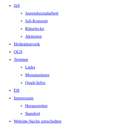
JaS
Jugendsozialarbeit
JaS-Konzept
Rätselecke
Aktionen
Heilpädagogik
OGS
Termine
Links
Monatsplaner
Quali-Infos
EH
Impressum
Herausgeber
Standort
Website-Suche umschalten