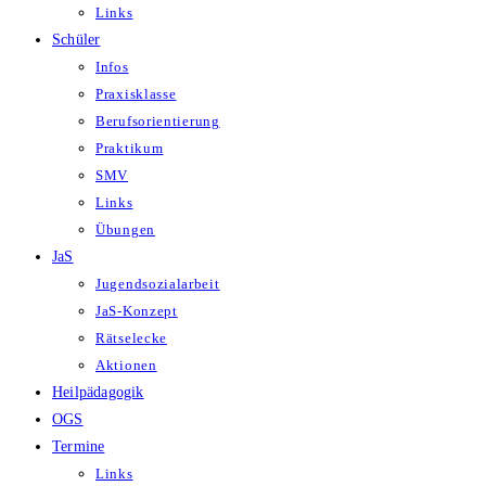
Links
Schüler
Infos
Praxisklasse
Berufsorientierung
Praktikum
SMV
Links
Übungen
JaS
Jugendsozialarbeit
JaS-Konzept
Rätselecke
Aktionen
Heilpädagogik
OGS
Termine
Links