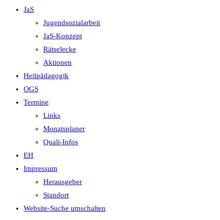
JaS
Jugendsozialarbeit
JaS-Konzept
Rätselecke
Aktionen
Heilpädagogik
OGS
Termine
Links
Monatsplaner
Quali-Infos
EH
Impressum
Herausgeber
Standort
Website-Suche umschalten