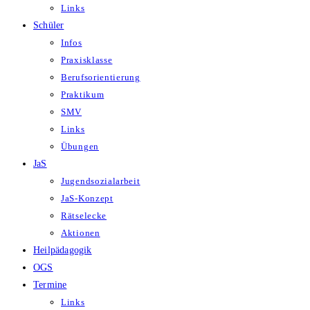
Links
Schüler
Infos
Praxisklasse
Berufsorientierung
Praktikum
SMV
Links
Übungen
JaS
Jugendsozialarbeit
JaS-Konzept
Rätselecke
Aktionen
Heilpädagogik
OGS
Termine
Links