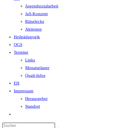
Jugendsozialarbeit
JaS-Konzept
Rätselecke
Aktionen
Heilpädagogik
OGS
Termine
Links
Monatsplaner
Quali-Infos
EH
Impressum
Herausgeber
Standort
Website-
Suche
Diese