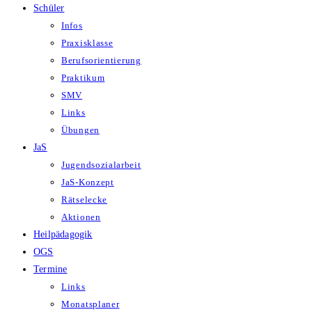
Schüler
Infos
Praxisklasse
Berufsorientierung
Praktikum
SMV
Links
Übungen
JaS
Jugendsozialarbeit
JaS-Konzept
Rätselecke
Aktionen
Heilpädagogik
OGS
Termine
Links
Monatsplaner