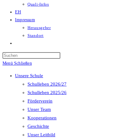
Quali-Infos
EH
Impressum
Herausgeber
Standort
Website-
Suche
Press
umschalten
Escape
Menü
Schließen
to
Unsere Schule
close
Schulleben 2026/27
the
Schulleben 2025/26
search
Förderverein
panel.
Unser Team
Kooperationen
Geschichte
Unser Leitbild