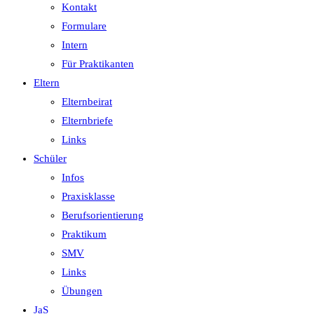
Kontakt
Formulare
Intern
Für Praktikanten
Eltern
Elternbeirat
Elternbriefe
Links
Schüler
Infos
Praxisklasse
Berufsorientierung
Praktikum
SMV
Links
Übungen
JaS