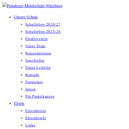
Zum
Inhalt
Unsere Schule
springen
Schulleben 2026/27
Schulleben 2025/26
Förderverein
Unser Team
Kooperationen
Geschichte
Unser Leitbild
Kontakt
Formulare
Intern
Für Praktikanten
Eltern
Elternbeirat
Elternbriefe
Links