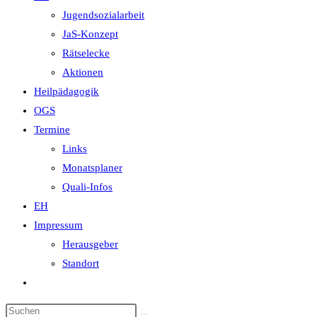
Jugendsozialarbeit
JaS-Konzept
Rätselecke
Aktionen
Heilpädagogik
OGS
Termine
Links
Monatsplaner
Quali-Infos
EH
Impressum
Herausgeber
Standort
Website-
Suche
Diese