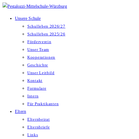
Zum
Inhalt
Unsere Schule
springen
Schulleben 2026/27
Schulleben 2025/26
Förderverein
Unser Team
Kooperationen
Geschichte
Unser Leitbild
Kontakt
Formulare
Intern
Für Praktikanten
Eltern
Elternbeirat
Elternbriefe
Links