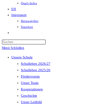
Quali-Infos
EH
Impressum
Herausgeber
Standort
Website-
Suche
Press
umschalten
Escape
Menü
Schließen
to
Unsere Schule
close
Schulleben 2026/27
the
Schulleben 2025/26
search
Förderverein
panel.
Unser Team
Kooperationen
Geschichte
Unser Leitbild