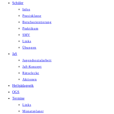
Schüler
Infos
Praxisklasse
Berufsorientierung
Praktikum
SMV
Links
Übungen
JaS
Jugendsozialarbeit
JaS-Konzept
Rätselecke
Aktionen
Heilpädagogik
OGS
Termine
Links
Monatsplaner