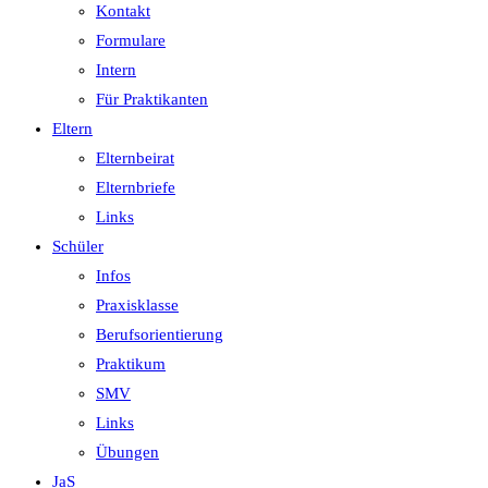
Kontakt
Formulare
Intern
Für Praktikanten
Eltern
Elternbeirat
Elternbriefe
Links
Schüler
Infos
Praxisklasse
Berufsorientierung
Praktikum
SMV
Links
Übungen
JaS