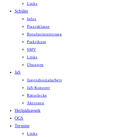
Links
Schüler
Infos
Praxisklasse
Berufsorientierung
Praktikum
SMV
Links
Übungen
JaS
Jugendsozialarbeit
JaS-Konzept
Rätselecke
Aktionen
Heilpädagogik
OGS
Termine
Links