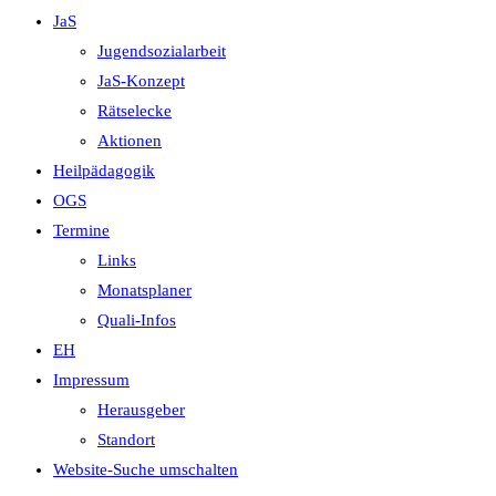
JaS
Jugendsozialarbeit
JaS-Konzept
Rätselecke
Aktionen
Heilpädagogik
OGS
Termine
Links
Monatsplaner
Quali-Infos
EH
Impressum
Herausgeber
Standort
Website-Suche umschalten