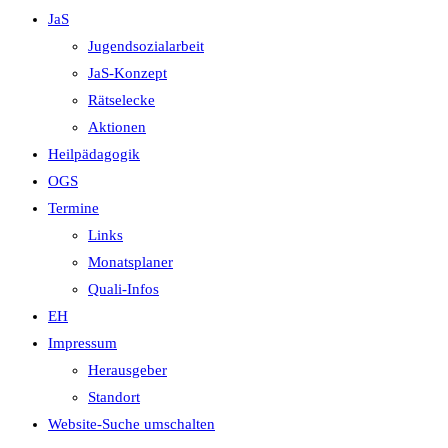
JaS
Jugendsozialarbeit
JaS-Konzept
Rätselecke
Aktionen
Heilpädagogik
OGS
Termine
Links
Monatsplaner
Quali-Infos
EH
Impressum
Herausgeber
Standort
Website-Suche umschalten