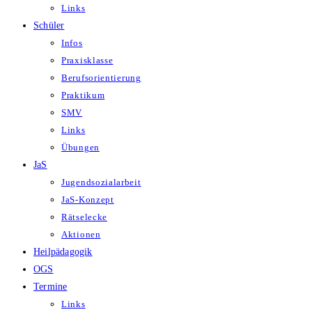
Links
Schüler
Infos
Praxisklasse
Berufsorientierung
Praktikum
SMV
Links
Übungen
JaS
Jugendsozialarbeit
JaS-Konzept
Rätselecke
Aktionen
Heilpädagogik
OGS
Termine
Links