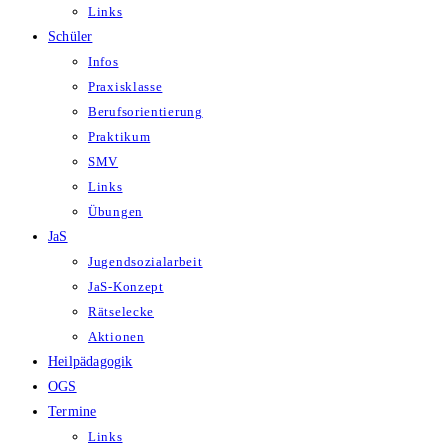
Links
Schüler
Infos
Praxisklasse
Berufsorientierung
Praktikum
SMV
Links
Übungen
JaS
Jugendsozialarbeit
JaS-Konzept
Rätselecke
Aktionen
Heilpädagogik
OGS
Termine
Links