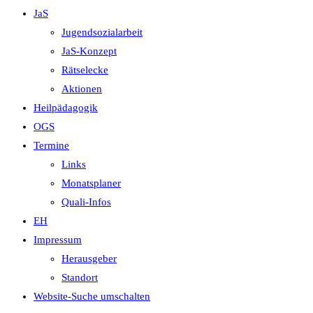
JaS
Jugendsozialarbeit
JaS-Konzept
Rätselecke
Aktionen
Heilpädagogik
OGS
Termine
Links
Monatsplaner
Quali-Infos
EH
Impressum
Herausgeber
Standort
Website-Suche umschalten