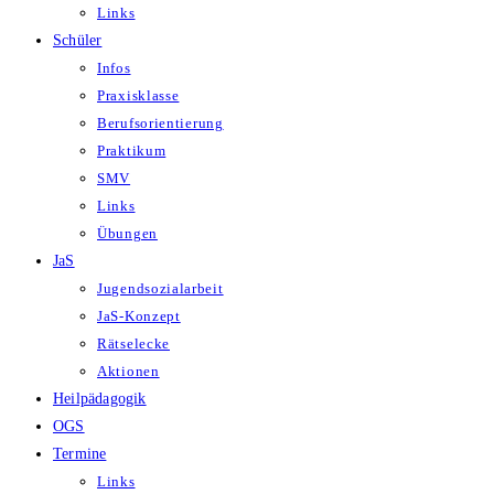
Links
Schüler
Infos
Praxisklasse
Berufsorientierung
Praktikum
SMV
Links
Übungen
JaS
Jugendsozialarbeit
JaS-Konzept
Rätselecke
Aktionen
Heilpädagogik
OGS
Termine
Links