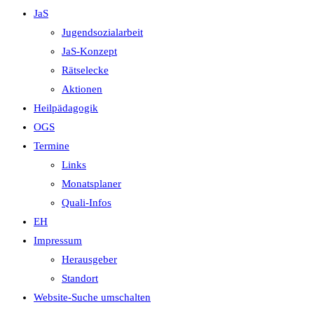
JaS
Jugendsozialarbeit
JaS-Konzept
Rätselecke
Aktionen
Heilpädagogik
OGS
Termine
Links
Monatsplaner
Quali-Infos
EH
Impressum
Herausgeber
Standort
Website-Suche umschalten