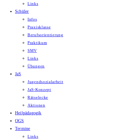
Links
Schüler
Infos
Praxisklasse
Berufsorientierung
Praktikum
SMV
Links
Übungen
JaS
Jugendsozialarbeit
JaS-Konzept
Rätselecke
Aktionen
Heilpädagogik
OGS
Termine
Links