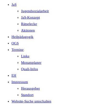
JaS
Jugendsozialarbeit
JaS-Konzept
Rätselecke
Aktionen
Heilpädagogik
OGS
Termine
Links
Monatsplaner
Quali-Infos
EH
Impressum
Herausgeber
Standort
Website-Suche umschalten