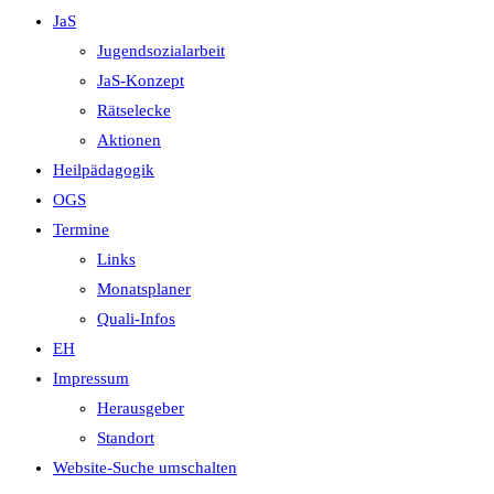
JaS
Jugendsozialarbeit
JaS-Konzept
Rätselecke
Aktionen
Heilpädagogik
OGS
Termine
Links
Monatsplaner
Quali-Infos
EH
Impressum
Herausgeber
Standort
Website-Suche umschalten