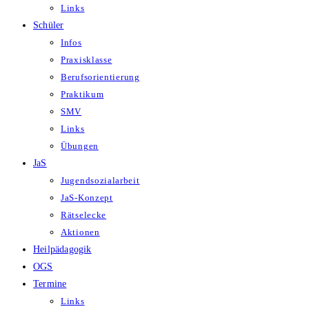
Links
Schüler
Infos
Praxisklasse
Berufsorientierung
Praktikum
SMV
Links
Übungen
JaS
Jugendsozialarbeit
JaS-Konzept
Rätselecke
Aktionen
Heilpädagogik
OGS
Termine
Links