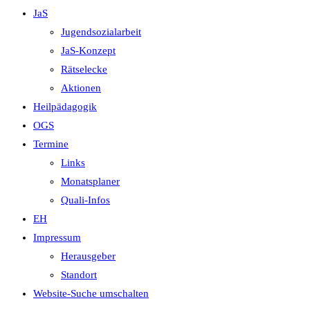
JaS
Jugendsozialarbeit
JaS-Konzept
Rätselecke
Aktionen
Heilpädagogik
OGS
Termine
Links
Monatsplaner
Quali-Infos
EH
Impressum
Herausgeber
Standort
Website-Suche umschalten