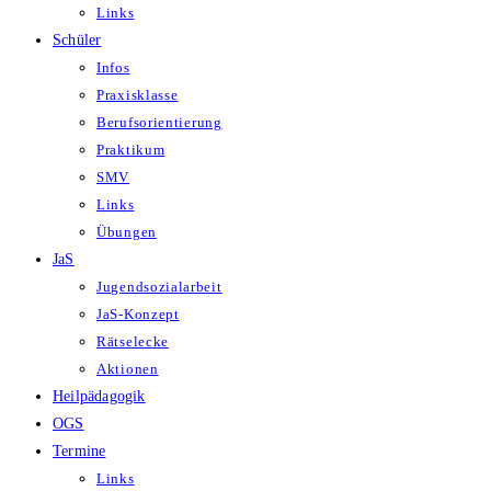
Links
Schüler
Infos
Praxisklasse
Berufsorientierung
Praktikum
SMV
Links
Übungen
JaS
Jugendsozialarbeit
JaS-Konzept
Rätselecke
Aktionen
Heilpädagogik
OGS
Termine
Links