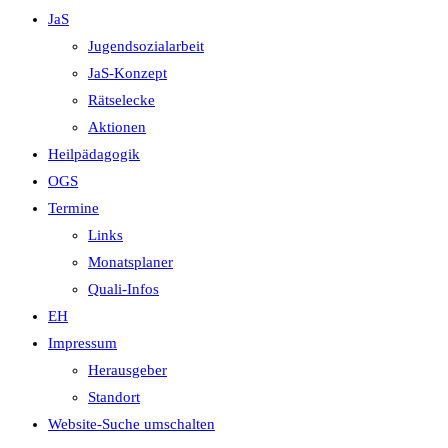
JaS
Jugendsozialarbeit
JaS-Konzept
Rätselecke
Aktionen
Heilpädagogik
OGS
Termine
Links
Monatsplaner
Quali-Infos
EH
Impressum
Herausgeber
Standort
Website-Suche umschalten