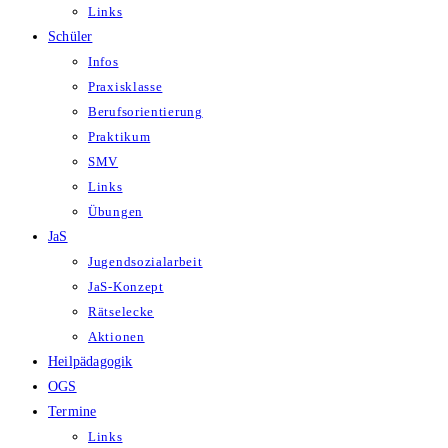
Links
Schüler
Infos
Praxisklasse
Berufsorientierung
Praktikum
SMV
Links
Übungen
JaS
Jugendsozialarbeit
JaS-Konzept
Rätselecke
Aktionen
Heilpädagogik
OGS
Termine
Links