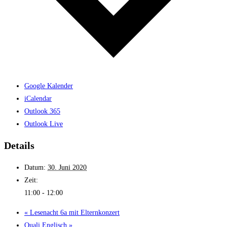
Google Kalender
iCalendar
Outlook 365
Outlook Live
Details
Datum:
30. Juni 2020
Zeit:
11:00 - 12:00
«
Lese­nacht 6a mit Eltern­konzert
Quali Englisch
»