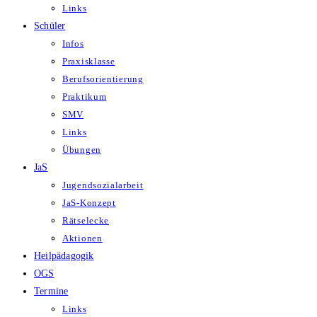
Links
Schüler
Infos
Praxisklasse
Berufsorientierung
Praktikum
SMV
Links
Übungen
JaS
Jugendsozialarbeit
JaS-Konzept
Rätselecke
Aktionen
Heilpädagogik
OGS
Termine
Links