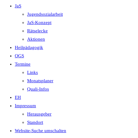
JaS
Jugendsozialarbeit
JaS-Konzept
Rätselecke
Aktionen
Heilpädagogik
OGS
Termine
Links
Monatsplaner
Quali-Infos
EH
Impressum
Herausgeber
Standort
Website-Suche umschalten