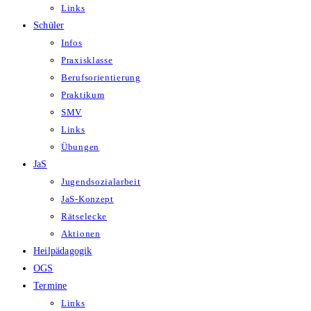
Links
Schüler
Infos
Praxisklasse
Berufsorientierung
Praktikum
SMV
Links
Übungen
JaS
Jugendsozialarbeit
JaS-Konzept
Rätselecke
Aktionen
Heilpädagogik
OGS
Termine
Links