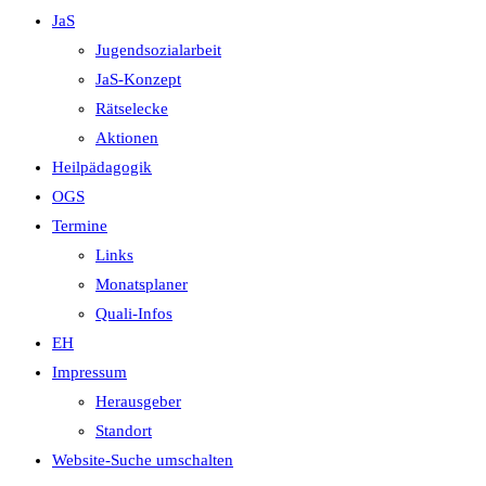
JaS
Jugendsozialarbeit
JaS-Konzept
Rätselecke
Aktionen
Heilpädagogik
OGS
Termine
Links
Monatsplaner
Quali-Infos
EH
Impressum
Herausgeber
Standort
Website-Suche umschalten