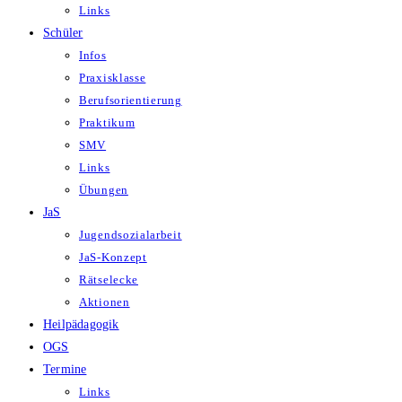
Links
Schüler
Infos
Praxisklasse
Berufsorientierung
Praktikum
SMV
Links
Übungen
JaS
Jugendsozialarbeit
JaS-Konzept
Rätselecke
Aktionen
Heilpädagogik
OGS
Termine
Links