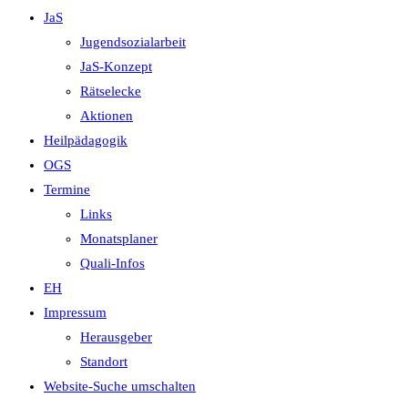
JaS
Jugendsozialarbeit
JaS-Konzept
Rätselecke
Aktionen
Heilpädagogik
OGS
Termine
Links
Monatsplaner
Quali-Infos
EH
Impressum
Herausgeber
Standort
Website-Suche umschalten