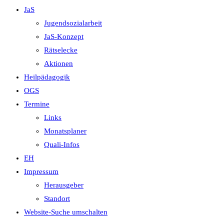
JaS
Jugendsozialarbeit
JaS-Konzept
Rätselecke
Aktionen
Heilpädagogik
OGS
Termine
Links
Monatsplaner
Quali-Infos
EH
Impressum
Herausgeber
Standort
Website-Suche umschalten