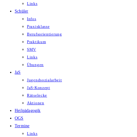
Links
Schüler
Infos
Praxisklasse
Berufsorientierung
Praktikum
SMV
Links
Übungen
JaS
Jugendsozialarbeit
JaS-Konzept
Rätselecke
Aktionen
Heilpädagogik
OGS
Termine
Links