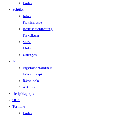
Links
Schüler
Infos
Praxisklasse
Berufsorientierung
Praktikum
SMV
Links
Übungen
JaS
Jugendsozialarbeit
JaS-Konzept
Rätselecke
Aktionen
Heilpädagogik
OGS
Termine
Links