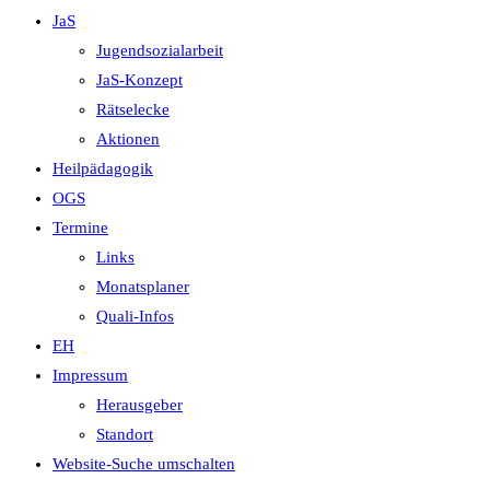
JaS
Jugendsozialarbeit
JaS-Konzept
Rätselecke
Aktionen
Heilpädagogik
OGS
Termine
Links
Monatsplaner
Quali-Infos
EH
Impressum
Herausgeber
Standort
Website-Suche umschalten