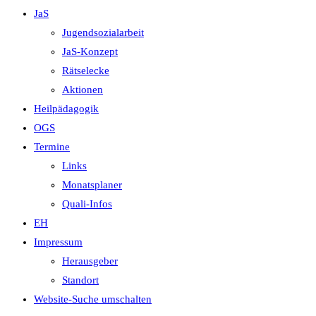
JaS
Jugendsozialarbeit
JaS-Konzept
Rätselecke
Aktionen
Heilpädagogik
OGS
Termine
Links
Monatsplaner
Quali-Infos
EH
Impressum
Herausgeber
Standort
Website-Suche umschalten