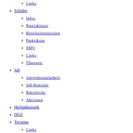
Links
Schüler
Infos
Praxisklasse
Berufsorientierung
Praktikum
SMV
Links
Übungen
JaS
Jugendsozialarbeit
JaS-Konzept
Rätselecke
Aktionen
Heilpädagogik
OGS
Termine
Links