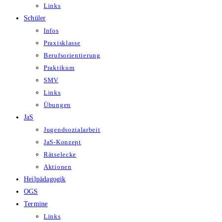
Links
Schüler
Infos
Praxisklasse
Berufsorientierung
Praktikum
SMV
Links
Übungen
JaS
Jugendsozialarbeit
JaS-Konzept
Rätselecke
Aktionen
Heilpädagogik
OGS
Termine
Links