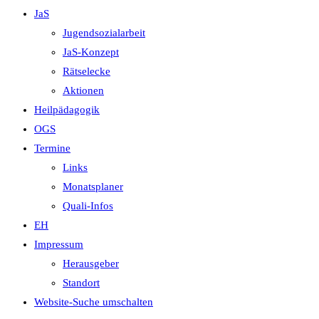
JaS
Jugendsozialarbeit
JaS-Konzept
Rätselecke
Aktionen
Heilpädagogik
OGS
Termine
Links
Monatsplaner
Quali-Infos
EH
Impressum
Herausgeber
Standort
Website-Suche umschalten