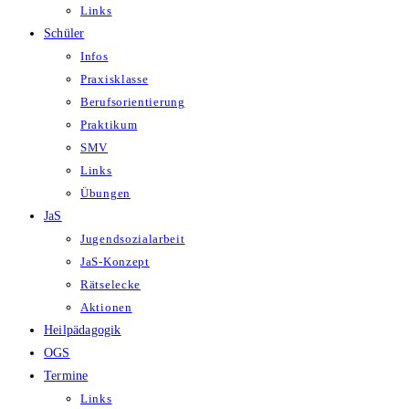
Links
Schüler
Infos
Praxisklasse
Berufsorientierung
Praktikum
SMV
Links
Übungen
JaS
Jugendsozialarbeit
JaS-Konzept
Rätselecke
Aktionen
Heilpädagogik
OGS
Termine
Links