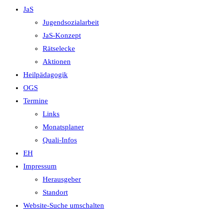
JaS
Jugendsozialarbeit
JaS-Konzept
Rätselecke
Aktionen
Heilpädagogik
OGS
Termine
Links
Monatsplaner
Quali-Infos
EH
Impressum
Herausgeber
Standort
Website-Suche umschalten