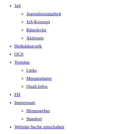
JaS
Jugendsozialarbeit
JaS-Konzept
Rätselecke
Aktionen
Heilpädagogik
OGS
Termine
Links
Monatsplaner
Quali-Infos
EH
Impressum
Herausgeber
Standort
Website-Suche umschalten