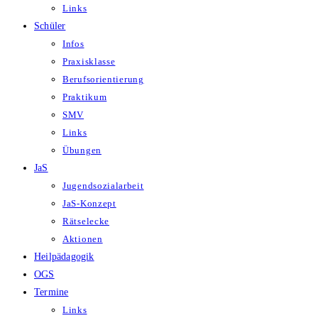
Links
Schüler
Infos
Praxisklasse
Berufsorientierung
Praktikum
SMV
Links
Übungen
JaS
Jugendsozialarbeit
JaS-Konzept
Rätselecke
Aktionen
Heilpädagogik
OGS
Termine
Links