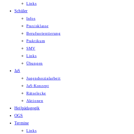
Links
Schüler
Infos
Praxisklasse
Berufsorientierung
Praktikum
SMV
Links
Übungen
JaS
Jugendsozialarbeit
JaS-Konzept
Rätselecke
Aktionen
Heilpädagogik
OGS
Termine
Links