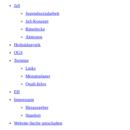
JaS
Jugendsozialarbeit
JaS-Konzept
Rätselecke
Aktionen
Heilpädagogik
OGS
Termine
Links
Monatsplaner
Quali-Infos
EH
Impressum
Herausgeber
Standort
Website-Suche umschalten