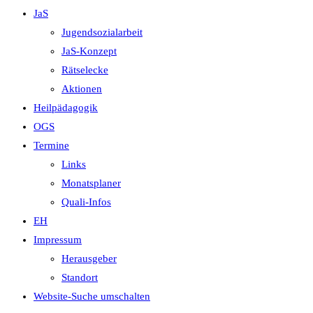
JaS
Jugendsozialarbeit
JaS-Konzept
Rätselecke
Aktionen
Heilpädagogik
OGS
Termine
Links
Monatsplaner
Quali-Infos
EH
Impressum
Herausgeber
Standort
Website-Suche umschalten