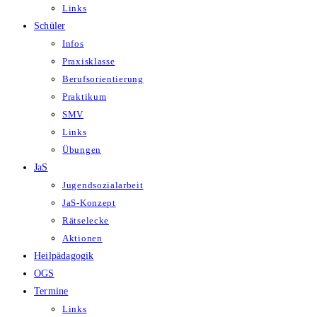
Links
Schüler
Infos
Praxisklasse
Berufsorientierung
Praktikum
SMV
Links
Übungen
JaS
Jugendsozialarbeit
JaS-Konzept
Rätselecke
Aktionen
Heilpädagogik
OGS
Termine
Links