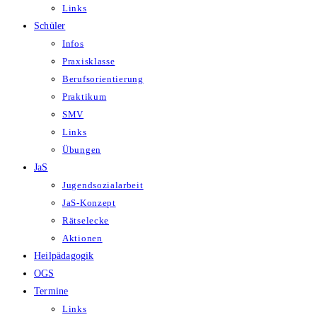
Links
Schüler
Infos
Praxisklasse
Berufsorientierung
Praktikum
SMV
Links
Übungen
JaS
Jugendsozialarbeit
JaS-Konzept
Rätselecke
Aktionen
Heilpädagogik
OGS
Termine
Links