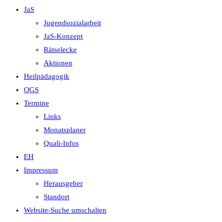
JaS
Jugendsozialarbeit
JaS-Konzept
Rätselecke
Aktionen
Heilpädagogik
OGS
Termine
Links
Monatsplaner
Quali-Infos
EH
Impressum
Herausgeber
Standort
Website-Suche umschalten