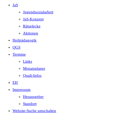
JaS
Jugendsozialarbeit
JaS-Konzept
Rätselecke
Aktionen
Heilpädagogik
OGS
Termine
Links
Monatsplaner
Quali-Infos
EH
Impressum
Herausgeber
Standort
Website-Suche umschalten