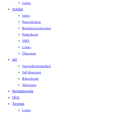
Links
Schüler
Infos
Praxisklasse
Berufsorientierung
Praktikum
SMV
Links
Übungen
JaS
Jugendsozialarbeit
JaS-Konzept
Rätselecke
Aktionen
Heilpädagogik
OGS
Termine
Links