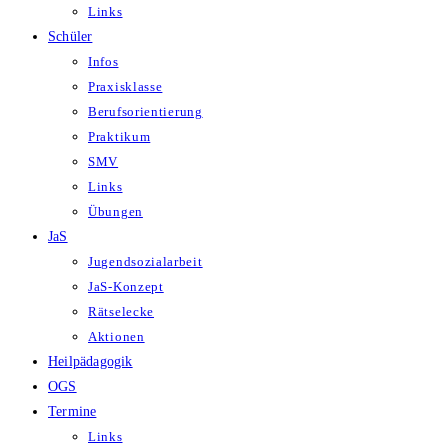
Links
Schüler
Infos
Praxisklasse
Berufsorientierung
Praktikum
SMV
Links
Übungen
JaS
Jugendsozialarbeit
JaS-Konzept
Rätselecke
Aktionen
Heilpädagogik
OGS
Termine
Links