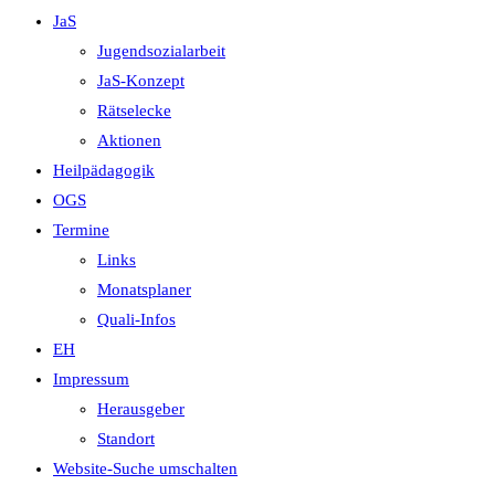
JaS
Jugendsozialarbeit
JaS-Konzept
Rätselecke
Aktionen
Heilpädagogik
OGS
Termine
Links
Monatsplaner
Quali-Infos
EH
Impressum
Herausgeber
Standort
Website-Suche umschalten