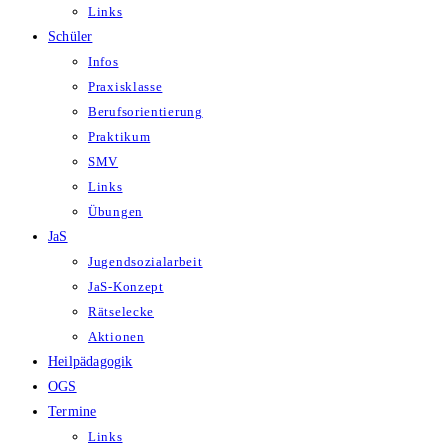
Links
Schüler
Infos
Praxisklasse
Berufsorientierung
Praktikum
SMV
Links
Übungen
JaS
Jugendsozialarbeit
JaS-Konzept
Rätselecke
Aktionen
Heilpädagogik
OGS
Termine
Links