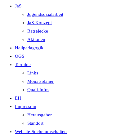
JaS
Jugendsozialarbeit
JaS-Konzept
Rätselecke
Aktionen
Heilpädagogik
OGS
Termine
Links
Monatsplaner
Quali-Infos
EH
Impressum
Herausgeber
Standort
Website-Suche umschalten