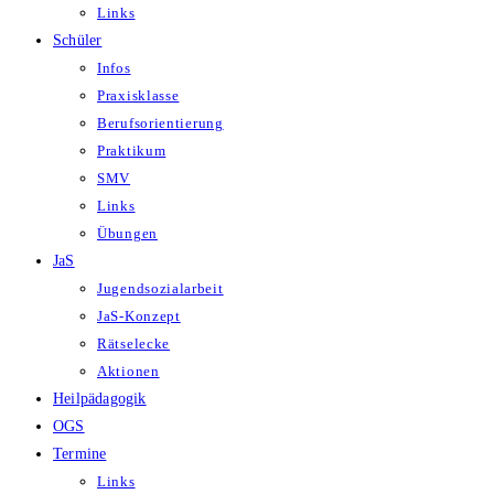
Links
Schüler
Infos
Praxisklasse
Berufsorientierung
Praktikum
SMV
Links
Übungen
JaS
Jugendsozialarbeit
JaS-Konzept
Rätselecke
Aktionen
Heilpädagogik
OGS
Termine
Links