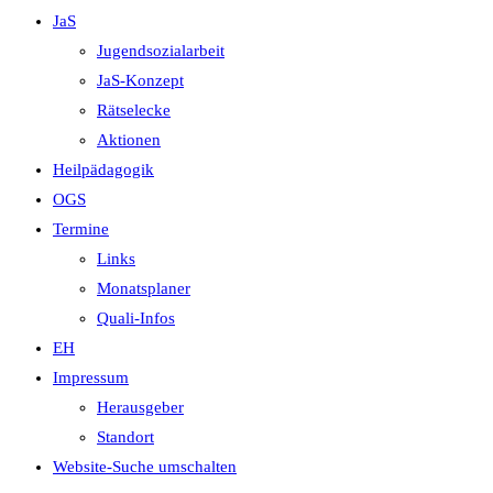
JaS
Jugendsozialarbeit
JaS-Konzept
Rätselecke
Aktionen
Heilpädagogik
OGS
Termine
Links
Monatsplaner
Quali-Infos
EH
Impressum
Herausgeber
Standort
Website-Suche umschalten