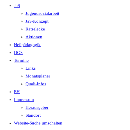
JaS
Jugendsozialarbeit
JaS-Konzept
Rätselecke
Aktionen
Heilpädagogik
OGS
Termine
Links
Monatsplaner
Quali-Infos
EH
Impressum
Herausgeber
Standort
Website-Suche umschalten