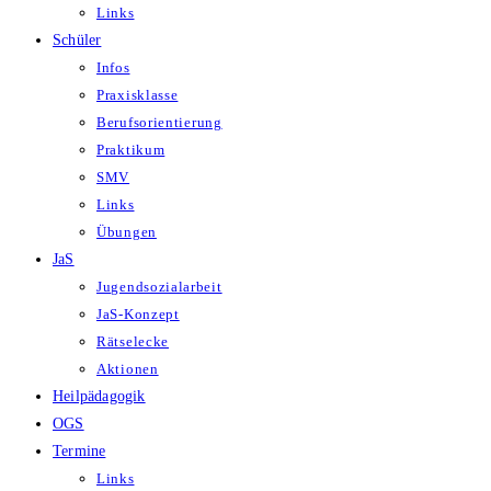
Links
Schüler
Infos
Praxisklasse
Berufsorientierung
Praktikum
SMV
Links
Übungen
JaS
Jugendsozialarbeit
JaS-Konzept
Rätselecke
Aktionen
Heilpädagogik
OGS
Termine
Links