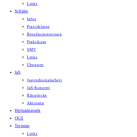
Links
Schüler
Infos
Praxisklasse
Berufsorientierung
Praktikum
SMV
Links
Übungen
JaS
Jugendsozialarbeit
JaS-Konzept
Rätselecke
Aktionen
Heilpädagogik
OGS
Termine
Links