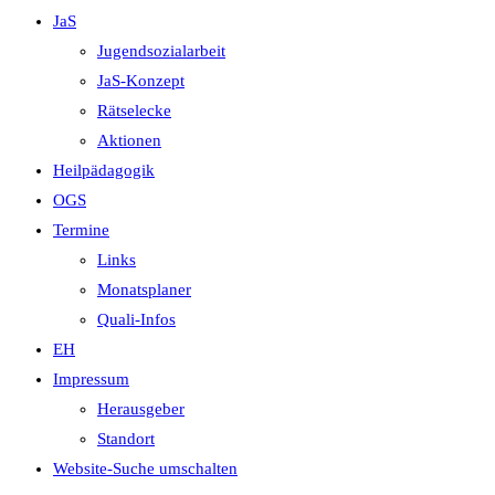
JaS
Jugendsozialarbeit
JaS-Konzept
Rätselecke
Aktionen
Heilpädagogik
OGS
Termine
Links
Monatsplaner
Quali-Infos
EH
Impressum
Herausgeber
Standort
Website-Suche umschalten