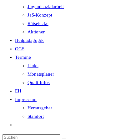
Jugendsozialarbeit
JaS-Konzept
Rätselecke
Aktionen
Heilpädagogik
OGS
Termine
Links
Monatsplaner
Quali-Infos
EH
Impressum
Herausgeber
Standort
Website-
Suche
Diese