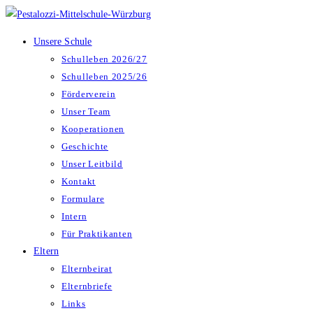
Zum
Inhalt
Unsere Schule
springen
Schulleben 2026/27
Schulleben 2025/26
Förderverein
Unser Team
Kooperationen
Geschichte
Unser Leitbild
Kontakt
Formulare
Intern
Für Praktikanten
Eltern
Elternbeirat
Elternbriefe
Links