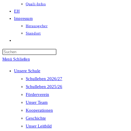
Quali-Infos
EH
Impressum
Herausgeber
Standort
Website-
Suche
Press
umschalten
Escape
Menü
Schließen
to
Unsere Schule
close
Schulleben 2026/27
the
Schulleben 2025/26
search
Förderverein
panel.
Unser Team
Kooperationen
Geschichte
Unser Leitbild