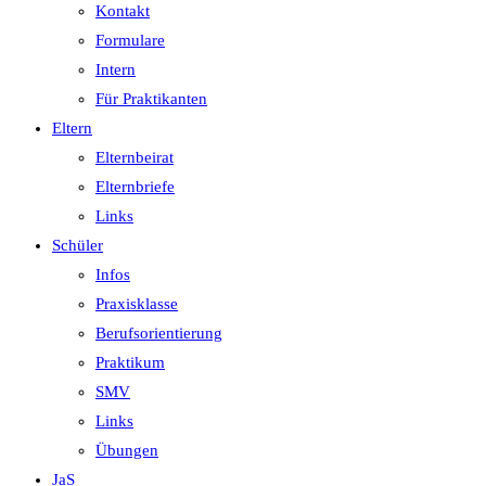
Kontakt
Formulare
Intern
Für Praktikanten
Eltern
Elternbeirat
Elternbriefe
Links
Schüler
Infos
Praxisklasse
Berufsorientierung
Praktikum
SMV
Links
Übungen
JaS