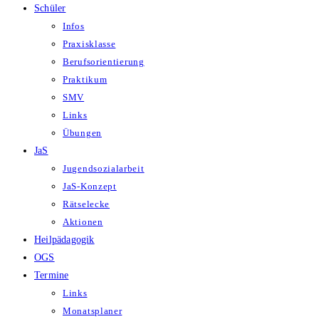
Schüler
Infos
Praxisklasse
Berufsorientierung
Praktikum
SMV
Links
Übungen
JaS
Jugendsozialarbeit
JaS-Konzept
Rätselecke
Aktionen
Heilpädagogik
OGS
Termine
Links
Monatsplaner