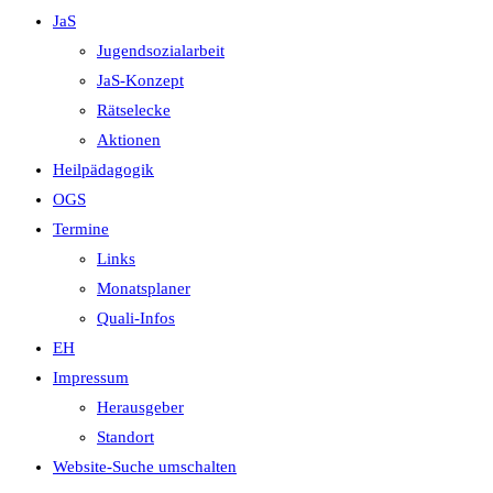
JaS
Jugendsozialarbeit
JaS-Konzept
Rätselecke
Aktionen
Heilpädagogik
OGS
Termine
Links
Monatsplaner
Quali-Infos
EH
Impressum
Herausgeber
Standort
Website-Suche umschalten