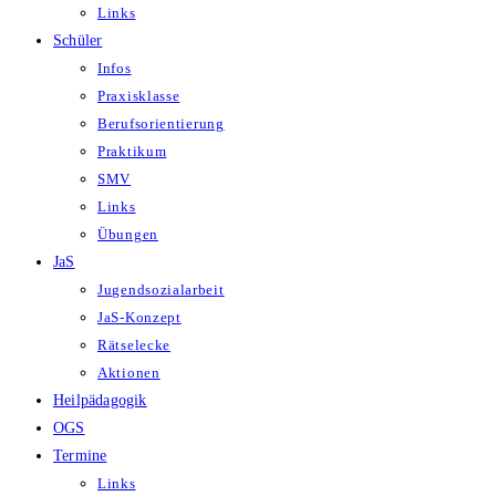
Links
Schüler
Infos
Praxisklasse
Berufsorientierung
Praktikum
SMV
Links
Übungen
JaS
Jugendsozialarbeit
JaS-Konzept
Rätselecke
Aktionen
Heilpädagogik
OGS
Termine
Links