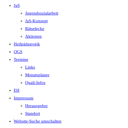
JaS
Jugendsozialarbeit
JaS-Konzept
Rätselecke
Aktionen
Heilpädagogik
OGS
Termine
Links
Monatsplaner
Quali-Infos
EH
Impressum
Herausgeber
Standort
Website-Suche umschalten