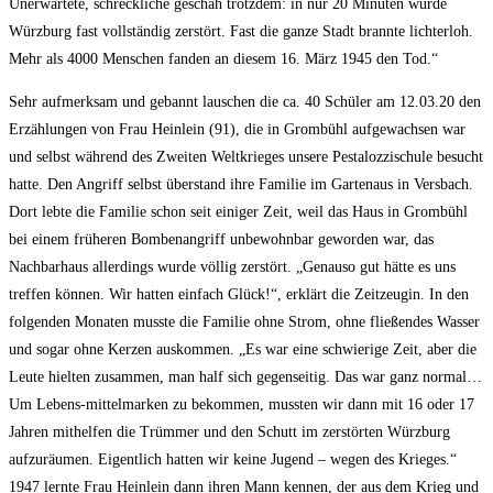
Unerwartete, schreckliche geschah trotzdem: in nur 20 Minuten wurde
Würzburg fast vollständig zerstört. Fast die ganze Stadt brannte lichterloh.
Mehr als 4000 Menschen fanden an diesem 16. März 1945 den Tod.“
Sehr aufmerksam und gebannt lauschen die ca. 40 Schüler am 12.03.20 den
Erzählungen von Frau Heinlein (91), die in Grombühl aufgewachsen war
und selbst während des Zweiten Weltkrieges unsere Pestalozzischule besucht
hatte. Den Angriff selbst überstand ihre Familie im Gartenaus in Versbach.
Dort lebte die Familie schon seit einiger Zeit, weil das Haus in Grombühl
bei einem früheren Bombenangriff unbewohnbar geworden war, das
Nachbarhaus allerdings wurde völlig zerstört. „Genauso gut hätte es uns
treffen können. Wir hatten einfach Glück!“, erklärt die Zeitzeugin. In den
folgenden Monaten musste die Familie ohne Strom, ohne fließendes Wasser
und sogar ohne Kerzen auskommen. „Es war eine schwierige Zeit, aber die
Leute hielten zusammen, man half sich gegenseitig. Das war ganz normal…
Um Lebens-mittelmarken zu bekommen, mussten wir dann mit 16 oder 17
Jahren mithelfen die Trümmer und den Schutt im zerstörten Würzburg
aufzuräumen. Eigentlich hatten wir keine Jugend – wegen des Krieges.“
1947 lernte Frau Heinlein dann ihren Mann kennen, der aus dem Krieg und