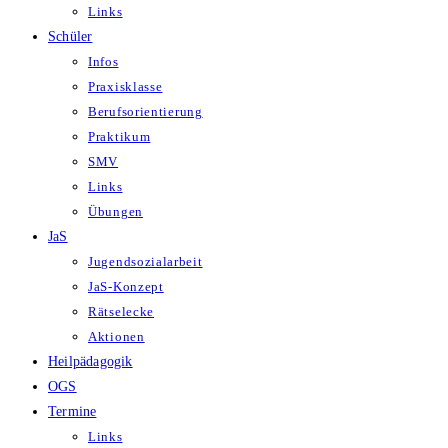
Links
Schüler
Infos
Praxisklasse
Berufsorientierung
Praktikum
SMV
Links
Übungen
JaS
Jugendsozialarbeit
JaS-Konzept
Rätselecke
Aktionen
Heilpädagogik
OGS
Termine
Links