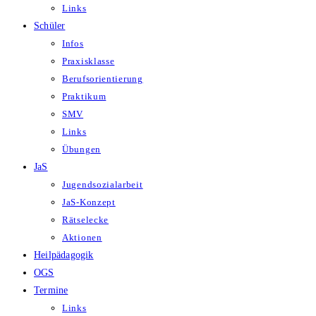
Links
Schüler
Infos
Praxisklasse
Berufsorientierung
Praktikum
SMV
Links
Übungen
JaS
Jugendsozialarbeit
JaS-Konzept
Rätselecke
Aktionen
Heilpädagogik
OGS
Termine
Links