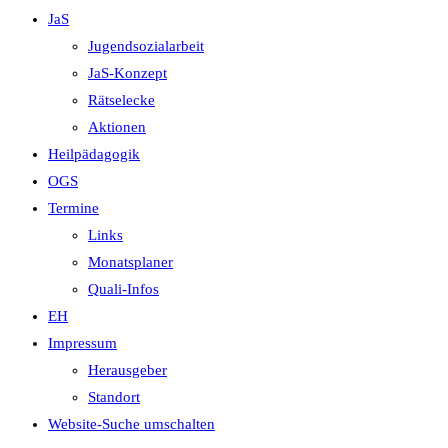
JaS
Jugendsozialarbeit
JaS-Konzept
Rätselecke
Aktionen
Heilpädagogik
OGS
Termine
Links
Monatsplaner
Quali-Infos
EH
Impressum
Herausgeber
Standort
Website-Suche umschalten