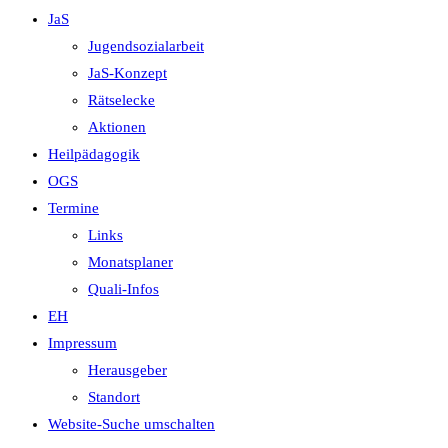
JaS
Jugendsozialarbeit
JaS-Konzept
Rätselecke
Aktionen
Heilpädagogik
OGS
Termine
Links
Monatsplaner
Quali-Infos
EH
Impressum
Herausgeber
Standort
Website-Suche umschalten