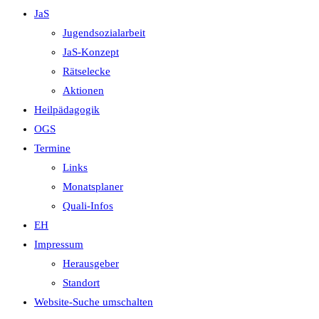
JaS
Jugendsozialarbeit
JaS-Konzept
Rätselecke
Aktionen
Heilpädagogik
OGS
Termine
Links
Monatsplaner
Quali-Infos
EH
Impressum
Herausgeber
Standort
Website-Suche umschalten