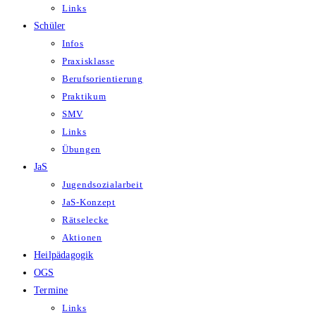
Links
Schüler
Infos
Praxisklasse
Berufsorientierung
Praktikum
SMV
Links
Übungen
JaS
Jugendsozialarbeit
JaS-Konzept
Rätselecke
Aktionen
Heilpädagogik
OGS
Termine
Links